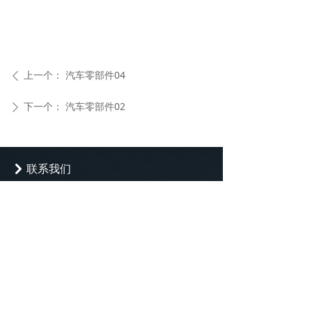
上一个：
汽车零部件04
ꄴ
下一个：
汽车零部件02
ꄲ
联系我们
낑
公司：
上海华新合金有限公司
地址：
上海市青浦区华新镇嘉松中路1855
号
电话：
021-69791537
邮箱：
info@huaxin-casting.com
版权所有：
上海华新合金有限公司