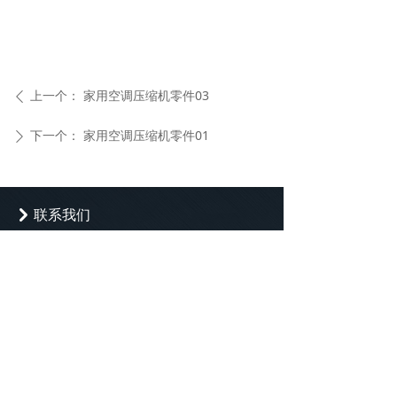
上一个：
家用空调压缩机零件03
ꄴ
下一个：
家用空调压缩机零件01
ꄲ
联系我们
낑
公司：
上海华新合金有限公司
地址：
上海市青浦区华新镇嘉松中路1855
号
电话：
021-69791537
邮箱：
info@huaxin-casting.com
版权所有：
上海华新合金有限公司