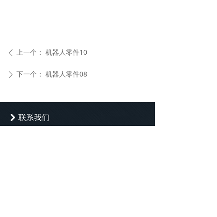
上一个：
机器人零件10
ꄴ
下一个：
机器人零件08
ꄲ
联系我们
낑
公司：
上海华新合金有限公司
地址：
上海市青浦区华新镇嘉松中路1855
号
电话：
021-69791537
邮箱：
info@huaxin-casting.com
版权所有：
上海华新合金有限公司