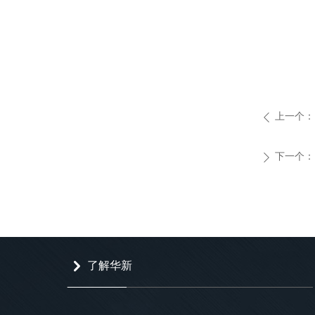
上一个：
ꄴ
下一个：
ꄲ
了解华新
낑